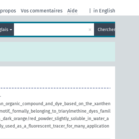
 propos
Vos commentaires
Aide
|
in English
×
glais
Chercher
-
s_an_organic_compound_and_dye_based_on_the_xanthen
_motif,_formally_belonging_to_triarylmethine_dyes_famil
_a_dark_orange/red_powder_slightly_soluble_in_water_a
ely_used_as_a_fluorescent_tracer_for_many_application