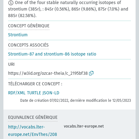
One of the four stable naturally occurring isotopes of
strontium (38Sr), : 84Sr (0.56%), 86Sr (9.86%), 87Sr (7.0%) and
88Sr (82.58%).
CONCEPT GÉNÉRIQUE
Strontium
CONCEPTS ASSOCIÉS
Strontium-87 and strontium-86 isotope ratio
URI
https://w3id.org/ozcar-theia/c_2195bf38
TÉLÉCHARGER CE CONCEPT :
RDF/XML
TURTLE
JSON-LD
Date de création 07/02/2022, dernière modification le 12/05/2023
EQUIVALENCE GÉNÉRIQUE
vocabs.lter-europe.net
http://vocabs.lter-
europe.net/EnvThes/208