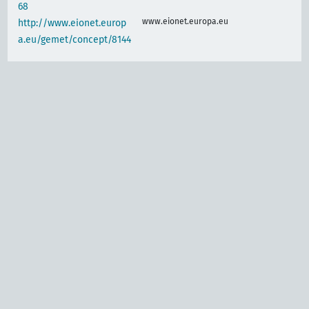
68
www.eionet.europa.eu
http://www.eionet.europ
a.eu/gemet/concept/8144