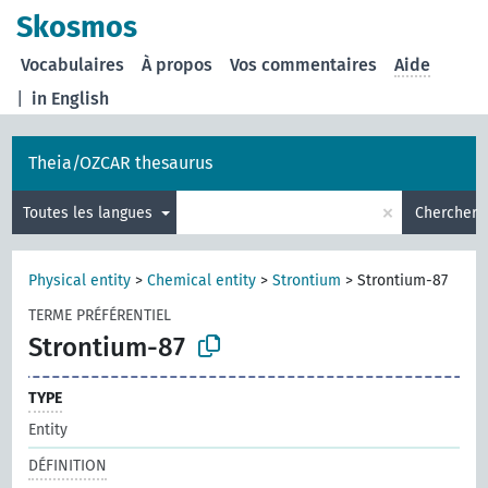
Skosmos
Vocabulaires
À propos
Vos commentaires
Aide
|
in English
Theia/OZCAR thesaurus
×
Toutes les langues
Chercher
Physical entity
>
Chemical entity
>
Strontium
>
Strontium-87
TERME PRÉFÉRENTIEL
Strontium-87
TYPE
Entity
DÉFINITION