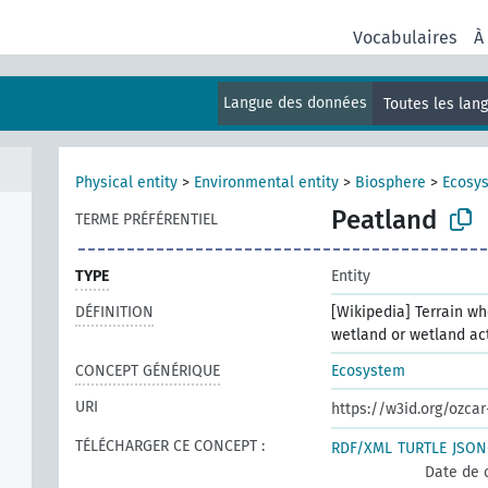
Vocabulaires
À
Langue des données
Toutes les lan
Physical entity
>
Environmental entity
>
Biosphere
>
Ecosy
Peatland
TERME PRÉFÉRENTIEL
TYPE
Entity
DÉFINITION
[Wikipedia] Terrain w
wetland or wetland ac
CONCEPT GÉNÉRIQUE
Ecosystem
URI
https://w3id.org/ozca
TÉLÉCHARGER CE CONCEPT :
RDF/XML
TURTLE
JSON
Date de 