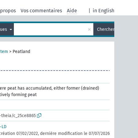
 propos
Vos commentaires
Aide
|
in English
×
gues
Chercher
stem
>
Peatland
here peat has accumulated, either former (drained)
tively forming peat
r-theia/c_25ce8865
-LD
création 07/02/2022, dernière modification le 07/07/2026