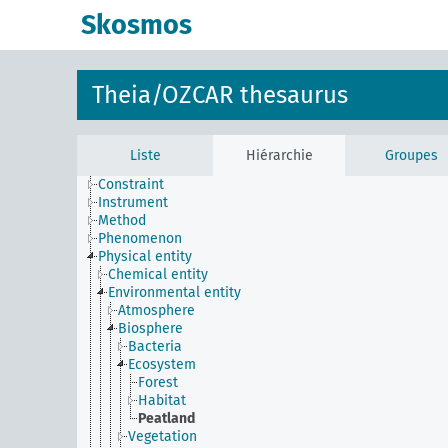
Skosmos
Theia/OZCAR thesaurus
Liste
Hiérarchie
Groupes
Constraint
Instrument
Method
Phenomenon
Physical entity
Chemical entity
Environmental entity
Atmosphere
Biosphere
Bacteria
Ecosystem
Forest
Habitat
Peatland
Vegetation