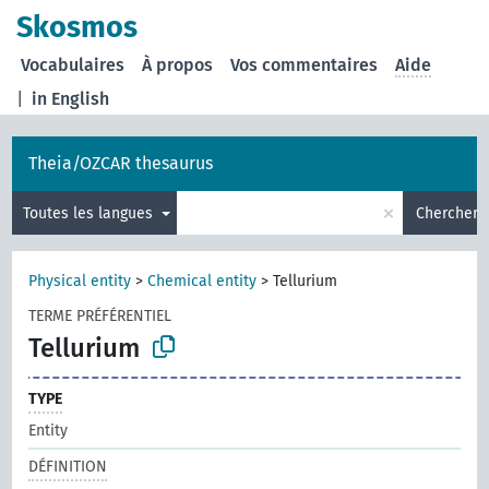
Skosmos
Vocabulaires
À propos
Vos commentaires
Aide
|
in English
Theia/OZCAR thesaurus
×
Toutes les langues
Chercher
Physical entity
>
Chemical entity
>
Tellurium
TERME PRÉFÉRENTIEL
Tellurium
TYPE
Entity
DÉFINITION