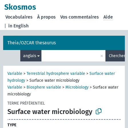
Skosmos
Vocabulaires
À propos
Vos commentaires
Aide
|
in English
Theia/OZCAR thesaurus
×
anglais
Chercher
Variable
>
Terrestrial hydrosphere variable
>
Surface water
hydrology
>
Surface water microbiology
Variable
>
Biosphere variable
>
Microbiology
>
Surface water
microbiology
TERME PRÉFÉRENTIEL
Surface water microbiology
TYPE